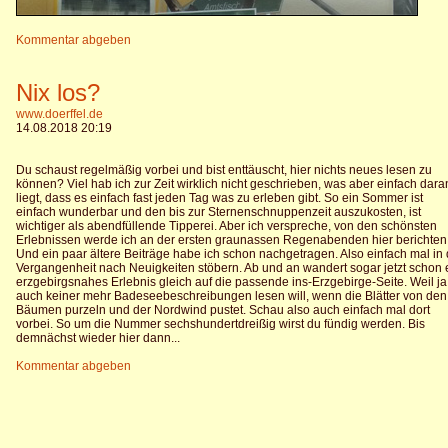
Kommentar abgeben
Nix los?
www.doerffel.de
14.08.2018 20:19
Du schaust regelmäßig vorbei und bist enttäuscht, hier nichts neues lesen zu
können? Viel hab ich zur Zeit wirklich nicht geschrieben, was aber einfach dara
liegt, dass es einfach fast jeden Tag was zu erleben gibt. So ein Sommer ist
einfach wunderbar und den bis zur Sternenschnuppenzeit auszukosten, ist
wichtiger als abendfüllende Tipperei. Aber ich verspreche, von den schönsten
Erlebnissen werde ich an der ersten graunassen Regenabenden hier berichten
Und ein paar ältere Beiträge habe ich schon nachgetragen. Also einfach mal in 
Vergangenheit nach Neuigkeiten stöbern. Ab und an wandert sogar jetzt schon 
erzgebirgsnahes Erlebnis gleich auf die passende ins-Erzgebirge-Seite. Weil ja
auch keiner mehr Badeseebeschreibungen lesen will, wenn die Blätter von den
Bäumen purzeln und der Nordwind pustet. Schau also auch einfach mal dort
vorbei. So um die Nummer sechshundertdreißig wirst du fündig werden. Bis
demnächst wieder hier dann...
Kommentar abgeben