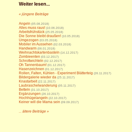
Weiter lesen...
« jüngere Beiträge
Angeln
(05.08.2018)
Alles muss raus!
(10.06.2018)
Arbeitsfrühstück
(25.05.2018)
Die Sonne bleibt draußen!
(10.05.2018)
Umgezogen
(03.05.2018)
Mobiler im Aussehen
(02.03.2018)
Handwarm
(06.01.2018)
Weihnachtskartenbasteln
(14.12.2017)
Zombieenten
(03.12.2017)
Schrottwichteln
(02.12.2017)
Oh Tannenbaum!
(01.12.2017)
Hasenzeichnen
(01.12.2017)
Rollen, Falten, Kühlen - Experiment Blätterteig
(26.11.2017)
Bildergalerie wieder da
(25.11.2017)
Knastarbeit
(22.11.2017)
Laubraschelwanderung
(05.11.2017)
Betteln
(31.10.2017)
Ergänzungen
(26.10.2017)
Hochhügelangeln
(22.10.2017)
Keiner will die Mama sein
(09.09.2017)
... ältere Beiträge »