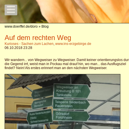
www.doerffel.de/doro
» Blog
Auf dem rechten Weg
Kurioses - Sachen zum Lachen
,
www.ins-erzgebirge.de
06.10.2018 23:28
Wir wandern... von Wegweiser zu Wegweiser. Damit keiner orientierungslos du
die Gegend irrt, weist man in Pockau mal drauf hin, wo man... das Ausflugsziel
findet? Nein! Als erstes erinnert man an den nächsten Wegweiser.