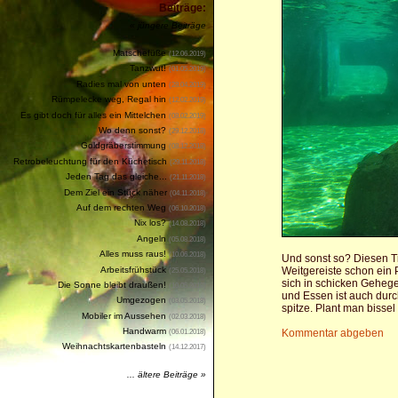
Beiträge:
« jüngere Beiträge
Matschefüße
(12.06.2019)
Tanzwut!
(01.05.2019)
Radies mal von unten
(28.04.2019)
Rümpelecke weg, Regal hin
(12.02.2019)
Es gibt doch für alles ein Mittelchen
(08.02.2019)
Wo denn sonst?
(29.12.2018)
Goldgräberstimmung
(08.12.2018)
Retrobeleuchtung für den Küchetisch
(29.11.2018)
Jeden Tag das gleiche...
(21.11.2018)
Dem Ziel ein Stück näher
(04.11.2018)
Auf dem rechten Weg
(06.10.2018)
Nix los?
(14.08.2018)
Angeln
(05.08.2018)
Alles muss raus!
(10.06.2018)
Und sonst so? Diesen Tie
Arbeitsfrühstück
Weitgereiste schon ein
(25.05.2018)
sich in schicken Gehege
Die Sonne bleibt draußen!
(10.05.2018)
und Essen ist auch durc
Umgezogen
(03.05.2018)
spitze. Plant man bissel
Mobiler im Aussehen
(02.03.2018)
Handwarm
Kommentar abgeben
(06.01.2018)
Weihnachtskartenbasteln
(14.12.2017)
... ältere Beiträge »