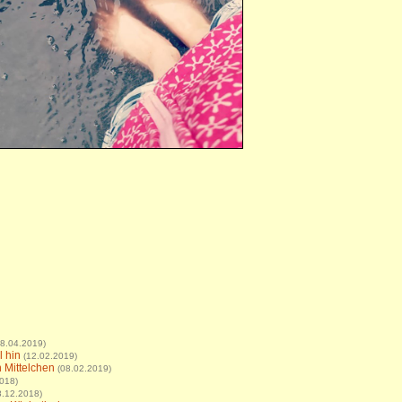
28.04.2019)
l hin
(12.02.2019)
in Mittelchen
(08.02.2019)
018)
8.12.2018)