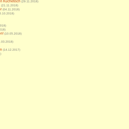
en Küchetisch
(29.11.2018)
.
(21.11.2018)
er
(04.11.2018)
6.10.2018)
2018)
018)
en!
(10.05.2018)
2.03.2018)
ln
(14.12.2017)
)