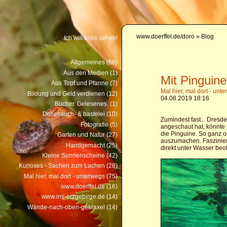
www.doerffel.de/doro
» Blog
Ich will alles sehen!
Allgemeines (68)
Aus den Medien (1)
Mit Pingui
Aus Topf und Pfanne (7)
Mal hier, mal dort - unt
Bildung und Geld verdienen (12)
04.08.2019 18:16
Bücher. Gelesenes. (1)
Dosensuch- & bastelei (10)
Zumindest fast... Dres
Fotografie (5)
angeschaut hat, könnte 
die Pinguine. So ganz oh
Garten und Natur (27)
auszumachen. Fasziniere
Handgemacht (25)
direkt unter Wasser beo
Kleine Sonnenscheine (42)
Kurioses - Sachen zum Lachen (28)
Mal hier, mal dort - unterwegs (75)
www.doerffel.de (16)
www.ins-erzgebirge.de (14)
Wände-nach-oben-gekraxel (14)