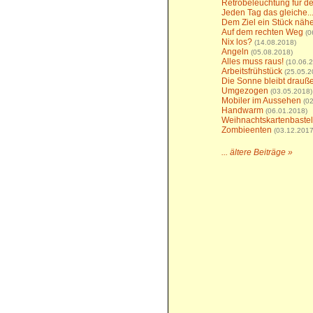
Retrobeleuchtung für d
Jeden Tag das gleiche..
Dem Ziel ein Stück näh
Auf dem rechten Weg
(0
Nix los?
(14.08.2018)
Angeln
(05.08.2018)
Alles muss raus!
(10.06.
Arbeitsfrühstück
(25.05.2
Die Sonne bleibt drauß
Umgezogen
(03.05.2018)
Mobiler im Aussehen
(0
Handwarm
(06.01.2018)
Weihnachtskartenbaste
Zombieenten
(03.12.2017
... ältere Beiträge »