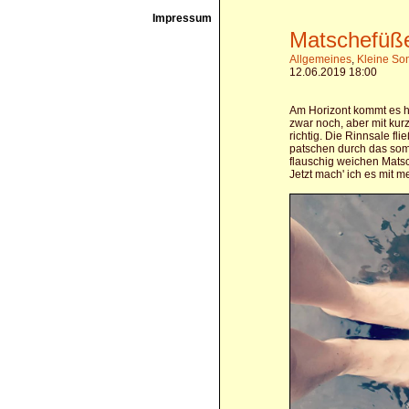
Impressum
Matschefüß
Allgemeines
,
Kleine So
12.06.2019 18:00
Am Horizont kommt es h
zwar noch, aber mit ku
richtig. Die Rinnsale fl
patschen durch das so
flauschig weichen Mats
Jetzt mach' ich es mit m