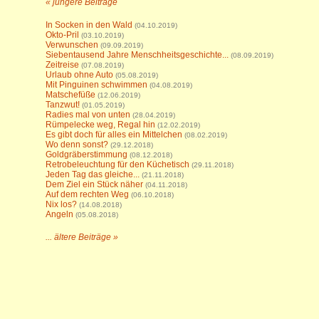
« jüngere Beiträge
In Socken in den Wald
(04.10.2019)
Okto-Pril
(03.10.2019)
Verwunschen
(09.09.2019)
Siebentausend Jahre Menschheitsgeschichte...
(08.09.2019)
Zeitreise
(07.08.2019)
Urlaub ohne Auto
(05.08.2019)
Mit Pinguinen schwimmen
(04.08.2019)
Matschefüße
(12.06.2019)
Tanzwut!
(01.05.2019)
Radies mal von unten
(28.04.2019)
Rümpelecke weg, Regal hin
(12.02.2019)
Es gibt doch für alles ein Mittelchen
(08.02.2019)
Wo denn sonst?
(29.12.2018)
Goldgräberstimmung
(08.12.2018)
Retrobeleuchtung für den Küchetisch
(29.11.2018)
Jeden Tag das gleiche...
(21.11.2018)
Dem Ziel ein Stück näher
(04.11.2018)
Auf dem rechten Weg
(06.10.2018)
Nix los?
(14.08.2018)
Angeln
(05.08.2018)
... ältere Beiträge »