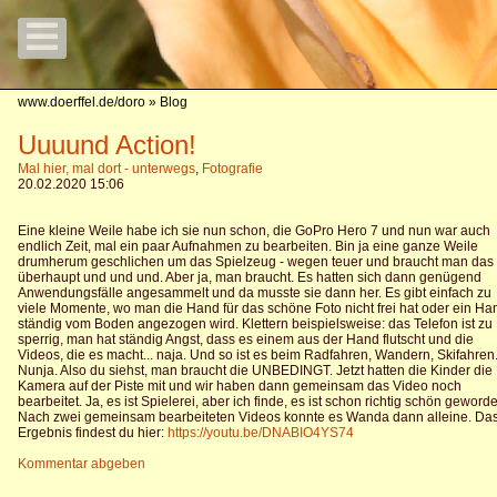
www.doerffel.de/doro
» Blog
Uuuund Action!
Mal hier, mal dort - unterwegs
,
Fotografie
20.02.2020 15:06
Eine kleine Weile habe ich sie nun schon, die GoPro Hero 7 und nun war auch
endlich Zeit, mal ein paar Aufnahmen zu bearbeiten. Bin ja eine ganze Weile
drumherum geschlichen um das Spielzeug - wegen teuer und braucht man das
überhaupt und und und. Aber ja, man braucht. Es hatten sich dann genügend
Anwendungsfälle angesammelt und da musste sie dann her. Es gibt einfach zu
viele Momente, wo man die Hand für das schöne Foto nicht frei hat oder ein Ha
ständig vom Boden angezogen wird. Klettern beispielsweise: das Telefon ist zu
sperrig, man hat ständig Angst, dass es einem aus der Hand flutscht und die
Videos, die es macht... naja. Und so ist es beim Radfahren, Wandern, Skifahren.
Nunja. Also du siehst, man braucht die UNBEDINGT. Jetzt hatten die Kinder die
Kamera auf der Piste mit und wir haben dann gemeinsam das Video noch
bearbeitet. Ja, es ist Spielerei, aber ich finde, es ist schon richtig schön geword
Nach zwei gemeinsam bearbeiteten Videos konnte es Wanda dann alleine. Da
Ergebnis findest du hier:
https://youtu.be/DNABIO4YS74
Kommentar abgeben