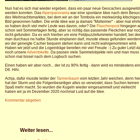
Nun hat es sich mal wieder ergeben, dass ein paar neue Geocaches ausgewild
werden konnten. Das
Alpenpanorama
war eine spontane Idee nach dem Besuc
des Weihnachtsmarktes, bei dem wir an der Tombola ein merkwürdig kitschiges
Bild gewonnen hatten. Die erste Idee war ja damals "Mülleimer" - aber mal ehrli
so haben doch viel mehr Leute was davon, oder? Die
Flaschenpost
hingegen w
schon seit Sommertagen fertig, aber so richtig das passende Fleckchen war no
nicht gefunden. Da es sich hierbei um eine Feldpuzzlefummelei handelt, bei de
man durchaus ne halbe Stunde einplanen darf, musste etwas gefunden werden
wo der geneigte Cacher bequem stehen kann und nicht wahrgenommen wird.
Haben wir jetzt und die Logeinträge bereiten mir viel Freude :-) Zu guter Letzt d
noch unsere
Adventskette
. Da passen viele Sammelobjekte rein und man muss
schon mal bissel nach dem Logbuch suchen.
Einen haben wir aber noch... der ist zu 90% fertig - dann wird es mindestens ein
D6. Hihi.
Achja, dafür musste leider der
Tannenbaum
vom letzten Jahr weichen, denn hie
hat der Sturm und die Folgenbeseitiger alles so verwüstet, dass Suchen keinen
Spaß mehr macht. So wurden die Kugeln wieder eingesammelt und vielleicht
haben wir ja im Dezember 2020 nochmal Lust auf die Idee.
Kommentar abgeben
Weiter lesen...